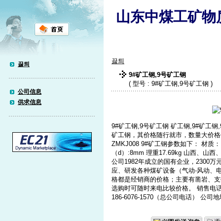
山东中煤工矿物
끓틔
끓틔
9#矿工钢,9号矿工钢
( 型号 : 9#矿工钢,9号矿工钢 )
公司信息
供求信息
9#矿工钢,9号矿工钢 矿工钢,9#矿工
矿工钢，其价格随行就市，数量大价格优
ZMKJ008 9#矿工钢参数如下： 材质： Q
（d）:8mm 理重17.69kg 山西
公司1982年成立的国有企业，2300
应、研发各种煤矿设备（气动-风动、
格都是经销商的价格；主要有凿岩、支
选购时可随时来电比较价格。 销售电话：15
186-6076-1570（总公司电话）