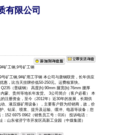
质有限公司
钢,9号矿工钢,9#矿用工字钢 本公司与唐钢联营，长年供应
惠，比当天挂牌价低50-250元。运费核算快。
235（普碳钢） 高度(h):90mm 腿宽(b):76mm 腰厚
、山西、内蒙、贵州等地长年发货。 3公司简介（客户必看） 本
万元的注册资金，至今（2012年）近30年的发展，长期供
电动、液压煤矿用设备），主要客户群为经销商，故，价
护、钻采、喷浆、提升及运输、缓冲、电器等设备；您
2 6975 0962（销售员工号：016） 投诉电话：
 公司地址：山东省济宁市开发区高新工业园（中煤集团）